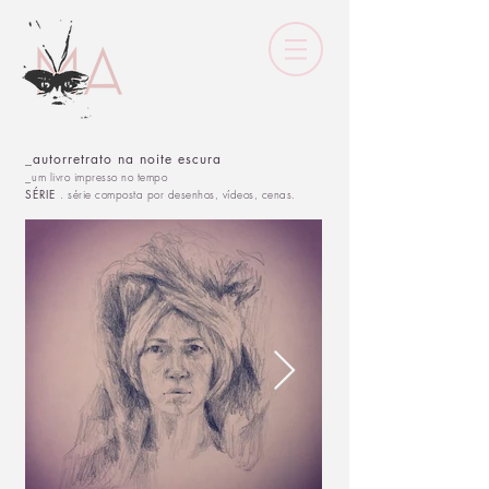
_autorretrato na noite escura
_
um livro impresso no tempo
SÉRIE
. série composta por desenhos, vídeos, cenas.