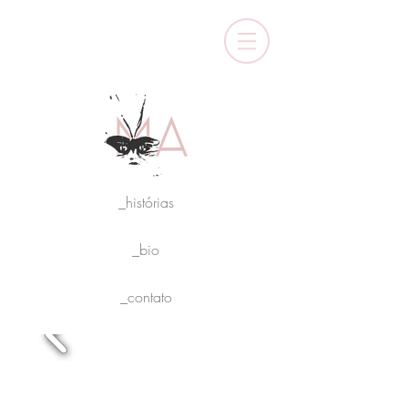
_histórias
_bio
_contato