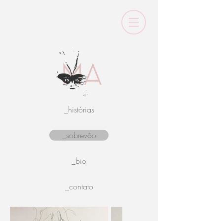
_histórias
_sobrevôo
_bio
_contato