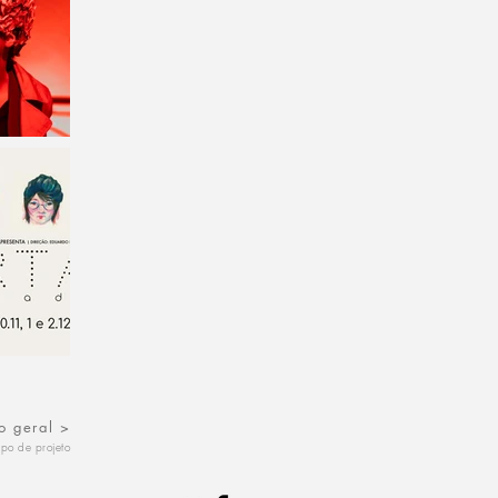
o geral >
tipo de projeto