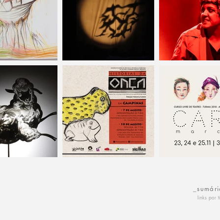
_sumári
links por 