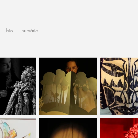
_bio
_sumário