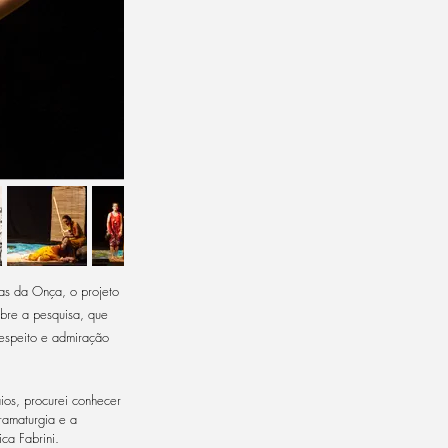
ias da Onça, o projeto
obre a pesquisa, que
espeito e admiração
ios, procurei conhecer
ramaturgia e a
ca Fabrini.