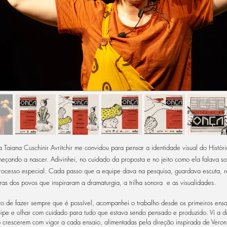
Taiana Cuschinir Avritchir me convidou para pensar a identidade visual do Histór
eçando a nascer. Adivinhei, no cuidado da proposta e no jeito como ela falava s
rocesso especial. Cada passo que a equipe dava na pesquisa, guardava escuta, r
uras dos povos que inspiraram a dramaturgia, a trilha sonora e as visualidades.
 de fazer sempre que é possível, acompanhei o trabalho desde os primeiros ensa
ipe e olhar com cuidado para tudo que estava sendo pensado e produzido. Vi a d
crescerem com vigor a cada ensaio, alimentadas pela direção inspirada de Veroni