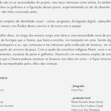
do não só as necessidades do projeto, mas meus interesses como artista, fiz també
obre os grafismos e a figuração desses povos, experimentando no ato do desenh
 não tinha vivenciado antes.
l completo de identidade visual – cartaz, programa, divulgação digital, cabeçalh
 nasceu com fluidez desse convívio e da troca com a equipe.
além disso, ao longo dos ensaios surgiu uma ideia e uma necessidade nova de pr
s de formigas que a Taiana, que fazia a oncinha, iria manipular em cena. Sendo al
bonequeiro e eu, que começava a me interessar pela confecção de bonecos, me ofe
 partir do universo da peça. Com a ajuda da consultora indígena Ahami, reuni o m
ementes, escamas de peixe e galhinhos. Desenvolvi um mecanismo simples de arti
a que a Taiana pudesse encaixar os bonecos nas mãos em cena – e fiquei emocio
do acompanhadas pelos olhos das crianças.
CNICA
_fotografia
rini
Nina Pires
_produção local
raz
Rafael Karnakis Bazzi (Assis)
nir Avritchir
Vinicius Ruis Cordeiro (Tupã)
Mário Luís Tom (Parapuã)