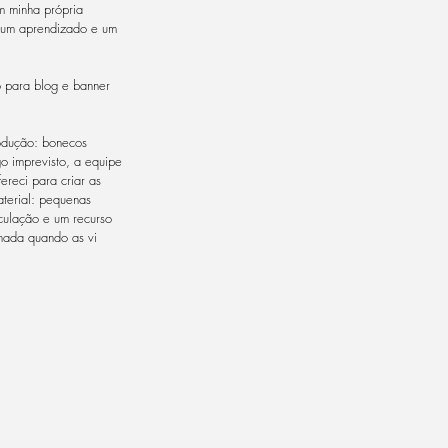
m minha própria
o um aprendizado e um
o para blog e banner
odução: bonecos
go imprevisto, a equipe
reci para criar as
aterial: pequenas
culação e um recurso
nada quando as vi