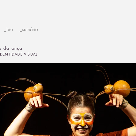
_bio
_sumário
as da onça
IDENTIDADE VISUAL