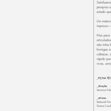
Satisfazen
pesquisa s
estado que
Um materia
impresso –
Mas para 
articulado
não tinha 
formigas a
cabaças, s
rápido par
vivas, sen
_FICHA TÉ
_direção
Veronica Fab
_atrizes
Deborah Fer
Taiana Cuschi