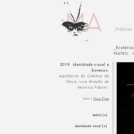
_histórias
_históri
TEATRO . 
2019. identidade visual e
bonecos.
espetáculo do Coletivo da
Onça, com direção de
Veronica Fabrini.
fotos |
Nina Pires
teatro
[+]
identidade visual
[+]