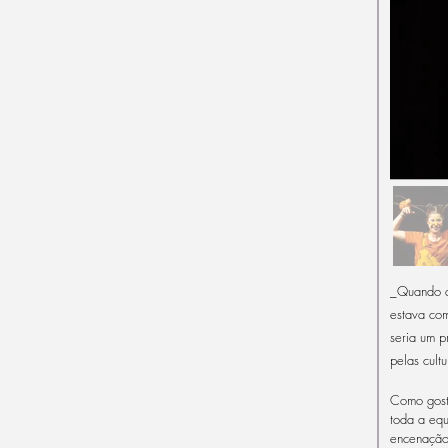
_Quando a 
estava com
seria um p
pelas cult
Como gosto
toda a equ
encenação 