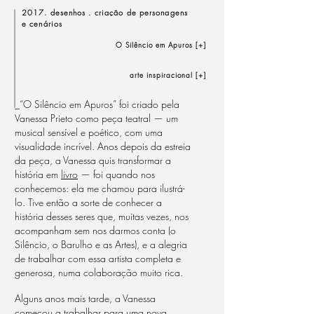
2017. desenhos . criação de personagens
e cenários
O Silêncio em Apuros [+]
arte inspiracional [+]
_
“O Silêncio em Apuros” foi criado pela
Vanessa Prieto como peça teatral — um
musical sensível e poético, com uma
visualidade incrível. Anos depois da estreia
da peça, a Vanessa quis transformar a
história em
livro
— foi quando nos
conhecemos: ela me chamou para ilustrá-
lo. Tive então a sorte de conhecer a
história desses seres que, muitas vezes, nos
acompanham sem nos darmos conta (o
Silêncio, o Barulho e as Artes), e a alegria
de trabalhar com essa artista completa e
generosa, numa colaboração muito rica.
Alguns anos mais tarde, a Vanessa
começou a trabalhar para uma nova