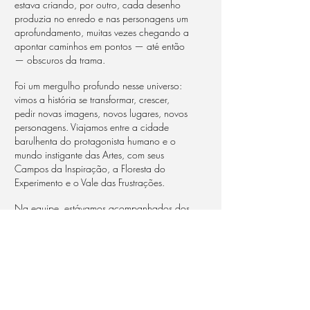
estava criando, por outro, cada desenho
produzia no enredo e nas personagens um
aprofundamento, muitas vezes chegando a
apontar caminhos em pontos — até então
— obscuros da trama.
Foi um mergulho profundo nesse universo:
vimos a história se transformar, crescer,
pedir novas imagens, novos lugares, novos
personagens. Viajamos entre a cidade
barulhenta do protagonista humano e o
mundo instigante das Artes, com seus
Campos da Inspiração, a Floresta do
Experimento e o Vale das Frustrações.
Na equipe, estávamos acompanhados dos
talentosíssimos Gustavo Kurlat e Patricia
Oriolo, e dos cuidadosos produtores da
Nip, Daniel Greco e Felipe Sabino. Como
professores, tínhamos ao nosso lado
grandes profissionais, que também eram
professores generosos, com a escuta
aberta e toda exigência necessária — a